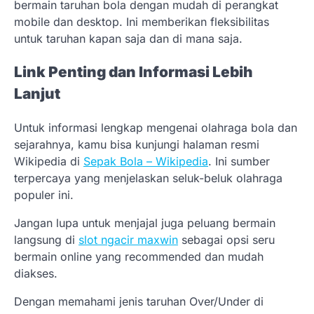
bermain taruhan bola dengan mudah di perangkat
mobile dan desktop. Ini memberikan fleksibilitas
untuk taruhan kapan saja dan di mana saja.
Link Penting dan Informasi Lebih
Lanjut
Untuk informasi lengkap mengenai olahraga bola dan
sejarahnya, kamu bisa kunjungi halaman resmi
Wikipedia di
Sepak Bola – Wikipedia
. Ini sumber
terpercaya yang menjelaskan seluk-beluk olahraga
populer ini.
Jangan lupa untuk menjajal juga peluang bermain
langsung di
slot ngacir maxwin
sebagai opsi seru
bermain online yang recommended dan mudah
diakses.
Dengan memahami jenis taruhan Over/Under di