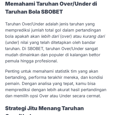
Memahami Taruhan Over/Under di
Taruhan Bola SBOBET
Taruhan Over/Under adalah jenis taruhan yang
memprediksi jumlah total gol dalam pertandingan
bola apakah akan
lebih dari
(over) atau
kurang dari
(under) nilai yang telah ditetapkan oleh bandar
taruhan. Di SBOBET, taruhan Over/Under sangat
mudah dimainkan dan populer di kalangan bettor
pemula hingga profesional.
Penting untuk memahami statistik tim yang akan
bertanding, performa terakhir mereka, dan kondisi
pemain. Dengan analisa yang tepat, kamu bisa
memprediksi dengan lebih akurat hasil pertandingan
dan memilih opsi Over atau Under secara cermat.
Strategi Jitu Menang Taruhan