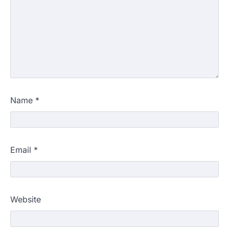
Name
*
Email
*
Website