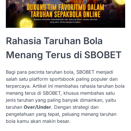
Rahasia Taruhan Bola
Menang Terus di SBOBET
Bagi para pecinta taruhan bola, SBOBET menjadi
salah satu platform sportsbook paling populer dan
terpercaya. Artikel ini membahas rahasia taruhan bola
menang terus di SBOBET, khusus membahas satu
jenis taruhan yang paling banyak dimainkan, yaitu
taruhan
Over/Under
. Dengan strategi dan
pengetahuan yang tepat, peluang menang taruhan
bola kamu akan makin besar.