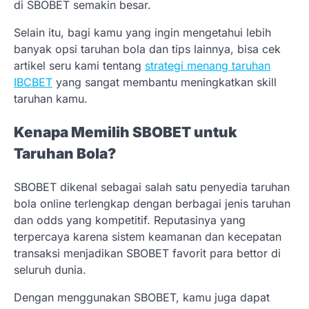
di SBOBET semakin besar.
Selain itu, bagi kamu yang ingin mengetahui lebih
banyak opsi taruhan bola dan tips lainnya, bisa cek
artikel seru kami tentang
strategi menang taruhan
IBCBET
yang sangat membantu meningkatkan skill
taruhan kamu.
Kenapa Memilih SBOBET untuk
Taruhan Bola?
SBOBET dikenal sebagai salah satu penyedia taruhan
bola online terlengkap dengan berbagai jenis taruhan
dan odds yang kompetitif. Reputasinya yang
terpercaya karena sistem keamanan dan kecepatan
transaksi menjadikan SBOBET favorit para bettor di
seluruh dunia.
Dengan menggunakan SBOBET, kamu juga dapat