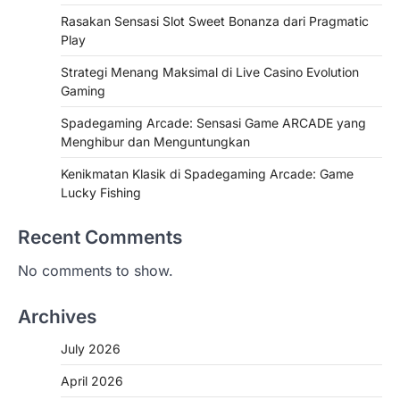
Rasakan Sensasi Slot Sweet Bonanza dari Pragmatic
Play
Strategi Menang Maksimal di Live Casino Evolution
Gaming
Spadegaming Arcade: Sensasi Game ARCADE yang
Menghibur dan Menguntungkan
Kenikmatan Klasik di Spadegaming Arcade: Game
Lucky Fishing
Recent Comments
No comments to show.
Archives
July 2026
April 2026