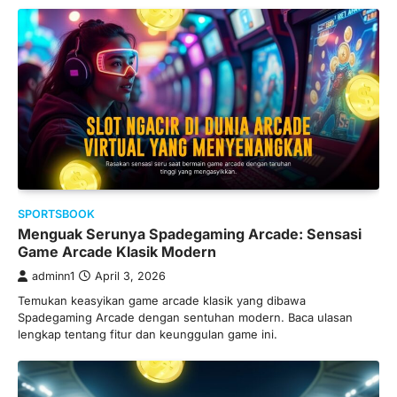
SPORTSBOOK
Menguak Serunya Spadegaming Arcade: Sensasi
Game Arcade Klasik Modern
adminn1
April 3, 2026
Temukan keasyikan game arcade klasik yang dibawa
Spadegaming Arcade dengan sentuhan modern. Baca ulasan
lengkap tentang fitur dan keunggulan game ini.