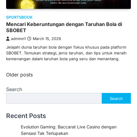
SPORTSBOOK
Mencari Keberuntungan dengan Taruhan Bola di
SBOBET
adminn1
March 15, 2026
Jelajahi dunia taruhan bola dengan fokus khusus pada platform
SBOBET. Temukan strategi, jenis taruhan, dan tips untuk meraih
kemenangan dalam taruhan bola yang seru dan menantang.
Posts
Older posts
navigation
Search
Search
Recent Posts
Evolution Gaming: Baccarat Live Casino dengan
Sensasi Tak Terlupakan