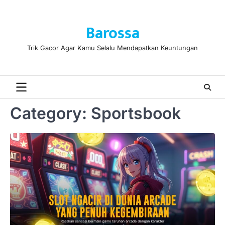
Skip
to
Barossa
content
Trik Gacor Agar Kamu Selalu Mendapatkan Keuntungan
Category:
Sportsbook