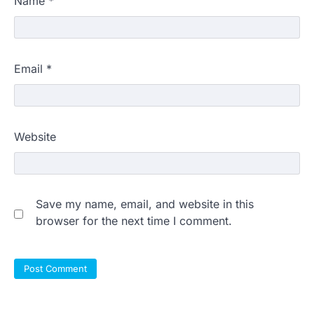
Name
*
Email
*
Website
Save my name, email, and website in this
browser for the next time I comment.