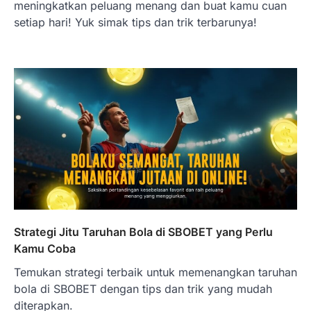
meningkatkan peluang menang dan buat kamu cuan
setiap hari! Yuk simak tips dan trik terbarunya!
Strategi Jitu Taruhan Bola di SBOBET yang Perlu
Kamu Coba
Temukan strategi terbaik untuk memenangkan taruhan
bola di SBOBET dengan tips dan trik yang mudah
diterapkan.