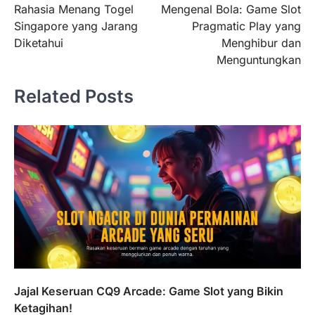
Rahasia Menang Togel
Mengenal Bola: Game Slot
navigation
Singapore yang Jarang
Pragmatic Play yang
Diketahui
Menghibur dan
Menguntungkan
Related Posts
Jajal Keseruan CQ9 Arcade: Game Slot yang Bikin
Ketagihan!