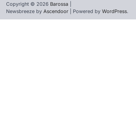
Copyright © 2026
Barossa
|
Newsbreeze by
Ascendoor
| Powered by
WordPress
.