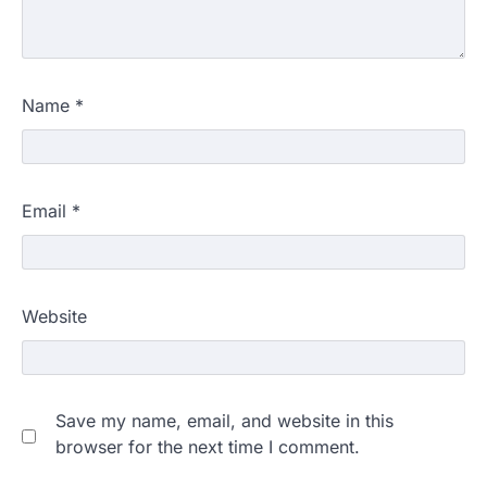
Name
*
Email
*
Website
Save my name, email, and website in this
browser for the next time I comment.