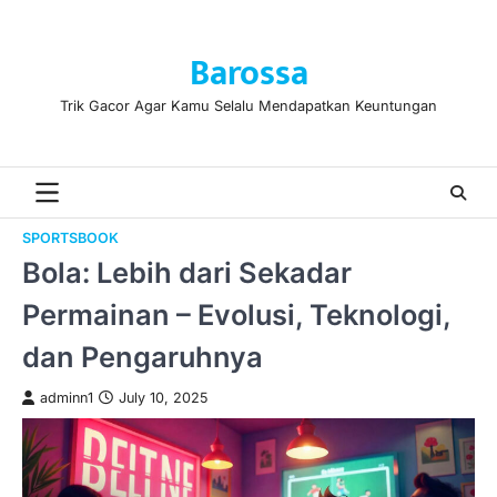
Skip
to
Barossa
content
Trik Gacor Agar Kamu Selalu Mendapatkan Keuntungan
SPORTSBOOK
Bola: Lebih dari Sekadar
Permainan – Evolusi, Teknologi,
dan Pengaruhnya
adminn1
July 10, 2025