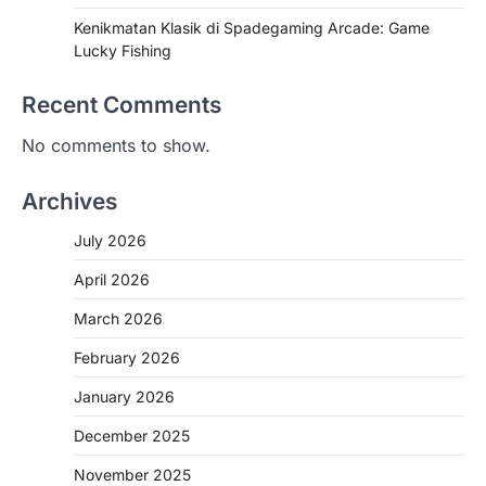
Kenikmatan Klasik di Spadegaming Arcade: Game
Lucky Fishing
Recent Comments
No comments to show.
Archives
July 2026
April 2026
March 2026
February 2026
January 2026
December 2025
November 2025