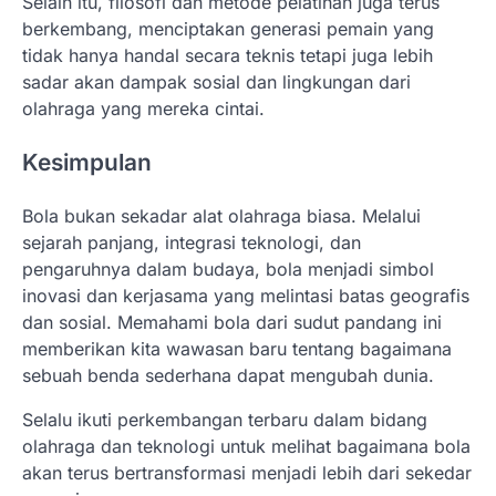
Selain itu, filosofi dan metode pelatihan juga terus
berkembang, menciptakan generasi pemain yang
tidak hanya handal secara teknis tetapi juga lebih
sadar akan dampak sosial dan lingkungan dari
olahraga yang mereka cintai.
Kesimpulan
Bola bukan sekadar alat olahraga biasa. Melalui
sejarah panjang, integrasi teknologi, dan
pengaruhnya dalam budaya, bola menjadi simbol
inovasi dan kerjasama yang melintasi batas geografis
dan sosial. Memahami bola dari sudut pandang ini
memberikan kita wawasan baru tentang bagaimana
sebuah benda sederhana dapat mengubah dunia.
Selalu ikuti perkembangan terbaru dalam bidang
olahraga dan teknologi untuk melihat bagaimana bola
akan terus bertransformasi menjadi lebih dari sekedar