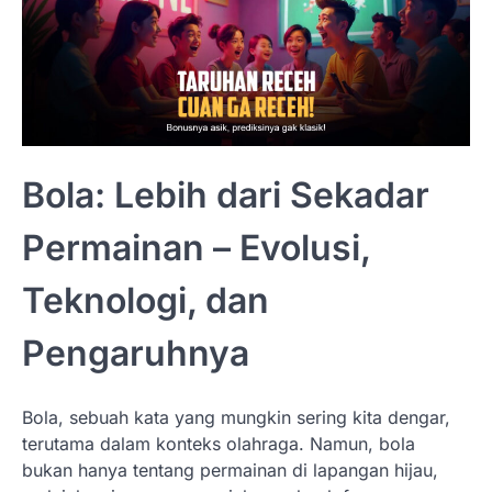
Bola: Lebih dari Sekadar
Permainan – Evolusi,
Teknologi, dan
Pengaruhnya
Bola, sebuah kata yang mungkin sering kita dengar,
terutama dalam konteks olahraga. Namun, bola
bukan hanya tentang permainan di lapangan hijau,