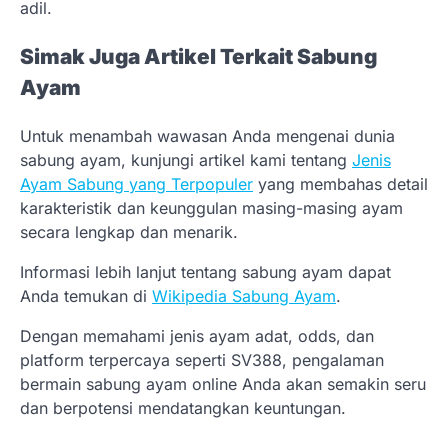
adil.
Simak Juga Artikel Terkait Sabung
Ayam
Untuk menambah wawasan Anda mengenai dunia
sabung ayam, kunjungi artikel kami tentang
Jenis
Ayam Sabung yang Terpopuler
yang membahas detail
karakteristik dan keunggulan masing-masing ayam
secara lengkap dan menarik.
Informasi lebih lanjut tentang sabung ayam dapat
Anda temukan di
Wikipedia Sabung Ayam
.
Dengan memahami jenis ayam adat, odds, dan
platform terpercaya seperti SV388, pengalaman
bermain sabung ayam online Anda akan semakin seru
dan berpotensi mendatangkan keuntungan.