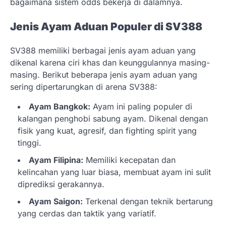
bagaimana sistem odds bekerja di dalamnya.
Jenis Ayam Aduan Populer di SV388
SV388 memiliki berbagai jenis ayam aduan yang
dikenal karena ciri khas dan keunggulannya masing-
masing. Berikut beberapa jenis ayam aduan yang
sering dipertarungkan di arena SV388:
Ayam Bangkok:
Ayam ini paling populer di
kalangan penghobi sabung ayam. Dikenal dengan
fisik yang kuat, agresif, dan fighting spirit yang
tinggi.
Ayam Filipina:
Memiliki kecepatan dan
kelincahan yang luar biasa, membuat ayam ini sulit
diprediksi gerakannya.
Ayam Saigon:
Terkenal dengan teknik bertarung
yang cerdas dan taktik yang variatif.