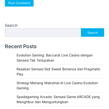
Search
Search
Recent Posts
Evolution Gaming: Baccarat Live Casino dengan
Sensasi Tak Terlupakan
Rasakan Sensasi Slot Sweet Bonanza dari Pragmatic
Play
Strategi Menang Maksimal di Live Casino Evolution
Gaming
Spadegaming Arcade: Sensasi Game ARCADE yang
Menghibur dan Menguntungkan