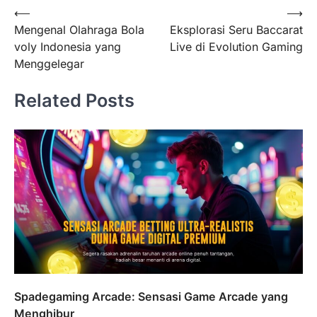
Post
⟵
⟶
Mengenal Olahraga Bola
Eksplorasi Seru Baccarat
navigation
voly Indonesia yang
Live di Evolution Gaming
Menggelegar
Related Posts
Spadegaming Arcade: Sensasi Game Arcade yang
Menghibur