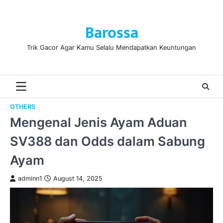
Skip
to
Barossa
content
Trik Gacor Agar Kamu Selalu Mendapatkan Keuntungan
OTHERS
Mengenal Jenis Ayam Aduan
SV388 dan Odds dalam Sabung
Ayam
adminn1
August 14, 2025