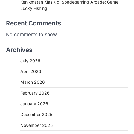
Kenikmatan Klasik di Spadegaming Arcade: Game
Lucky Fishing
Recent Comments
No comments to show.
Archives
July 2026
April 2026
March 2026
February 2026
January 2026
December 2025
November 2025