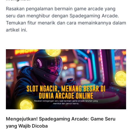
Rasakan pengalaman bermain game arcade yang
seru dan menghibur dengan Spadegaming Arcade.
Temukan fitur menarik dan cara memainkannya dalam
artikel ini.
Mengejutkan! Spadegaming Arcade: Game Seru
yang Wajib Dicoba