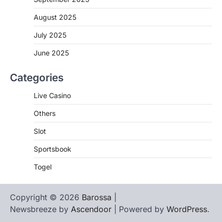
August 2025
July 2025
June 2025
Categories
Live Casino
Others
Slot
Sportsbook
Togel
Copyright © 2026
Barossa
|
Newsbreeze by
Ascendoor
| Powered by
WordPress
.