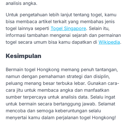
analisis angka.
Untuk pengetahuan lebih lanjut tentang togel, kamu
bisa membaca artikel terkait yang membahas jenis
togel lainnya seperti
Togel Singapore
. Selain itu,
informasi tambahan mengenai sejarah dan permainan
togel secara umum bisa kamu dapatkan di
Wikipedia
.
Kesimpulan
Bermain togel Hongkong memang penuh tantangan,
namun dengan pemahaman strategi dan disiplin,
peluang menang besar terbuka lebar. Gunakan cara-
cara jitu untuk membaca angka dan manfaatkan
sumber terpercaya untuk analisis data. Selalu ingat
untuk bermain secara bertanggung jawab. Selamat
mencoba dan semoga keberuntungan selalu
menyertai kamu dalam perjalanan togel Hongkong!