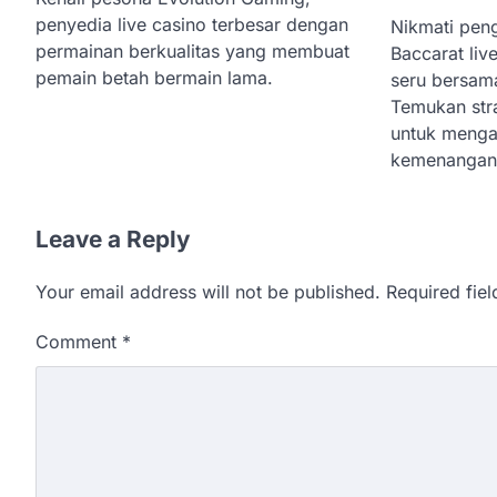
penyedia live casino terbesar dengan
Nikmati pen
permainan berkualitas yang membuat
Baccarat liv
pemain betah bermain lama.
seru bersam
Temukan str
untuk mengal
kemenangan 
Leave a Reply
Your email address will not be published.
Required fie
Comment
*