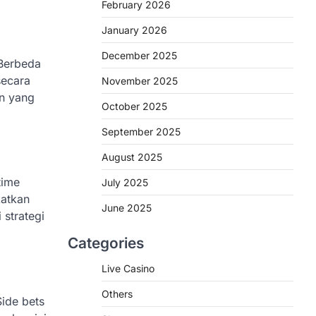
February 2026
January 2026
December 2025
 Berbeda
secara
November 2025
in yang
October 2025
September 2025
August 2025
time
July 2025
katkan
June 2025
 strategi
Categories
Live Casino
Others
Side bets