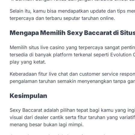
Selain itu, kamu bisa mendapatkan update dan tips men
terpercaya dan terbaru seputar taruhan online.
Mengapa Memilih Sexy Baccarat di Situ
Memilih situs live casino yang terpercaya sangat pent
tersedia di banyak platform terkenal seperti Evolutio
play yang ketat.
Keberadaan fitur live chat dan customer service resp
pengalaman taruhan semakin menyenangkan tanpa ga
Kesimpulan
Sexy Baccarat adalah pilihan tepat bagi kamu yang in
visual dari dealer cantik serta fitur taruhan yang varia
menang besar bukan lagi mimpi.