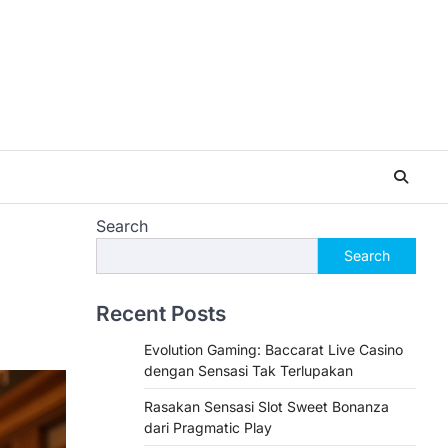
Search
Search
Recent Posts
Evolution Gaming: Baccarat Live Casino
dengan Sensasi Tak Terlupakan
Rasakan Sensasi Slot Sweet Bonanza
dari Pragmatic Play