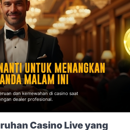
aruhan Casino Live yang