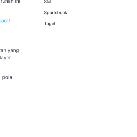
ruhan ini
Slot
Sportsbook
arat
.
Togel
tan yang
ayer.
 pola