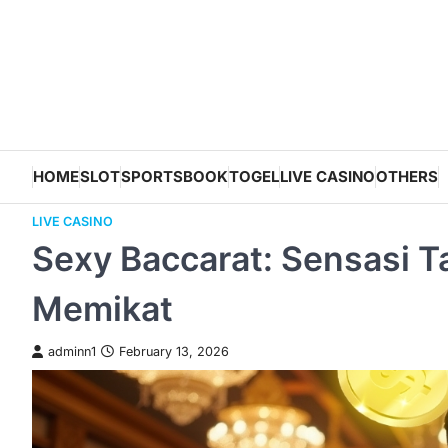
Skip
to
content
HOME
SLOT
SPORTSBOOK
TOGEL
LIVE CASINO
OTHERS
LIVE CASINO
Sexy Baccarat: Sensasi T
Memikat
adminn1
February 13, 2026