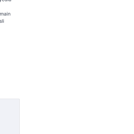
main
li