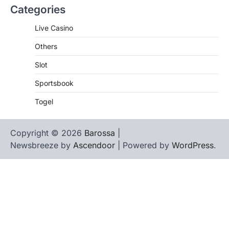
Categories
Live Casino
Others
Slot
Sportsbook
Togel
Copyright © 2026
Barossa
|
Newsbreeze by
Ascendoor
| Powered by
WordPress
.